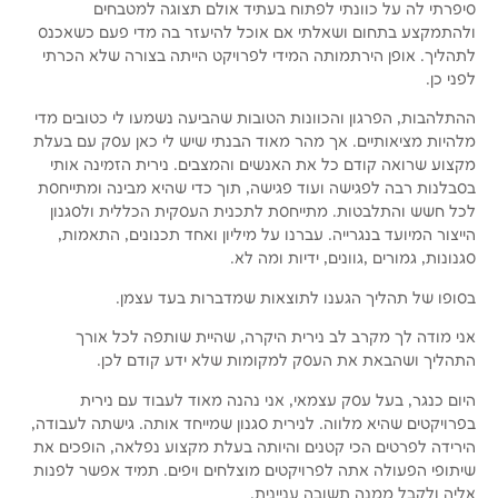
סיפרתי לה על כוונתי לפתוח בעתיד אולם תצוגה למטבחים
ולהתמקצע בתחום ושאלתי אם אוכל להיעזר בה מדי פעם כשאכנס
לתהליך. אופן הירתמותה המידי לפרויקט הייתה בצורה שלא הכרתי
לפני כן.
ההתלהבות, הפרגון והכוונות הטובות שהביעה נשמעו לי כטובים מדי
מלהיות מציאותיים. אך מהר מאוד הבנתי שיש לי כאן עסק עם בעלת
מקצוע שרואה קודם כל את האנשים והמצבים. נירית הזמינה אותי
בסבלנות רבה לפגישה ועוד פגישה, תוך כדי שהיא מבינה ומתייחסת
לכל חשש והתלבטות. מתייחסת לתכנית העסקית הכללית ולסגנון
הייצור המיועד בנגרייה. עברנו על מיליון ואחד תכנונים, התאמות,
סגנונות, גמורים ,גוונים, ידיות ומה לא.
בסופו של תהליך הגענו לתוצאות שמדברות בעד עצמן.
אני מודה לך מקרב לב נירית היקרה, שהיית שותפה לכל אורך
התהליך ושהבאת את העסק למקומות שלא ידע קודם לכן.
היום כנגר, בעל עסק עצמאי, אני נהנה מאוד לעבוד עם נירית
בפרויקטים שהיא מלווה. לנירית סגנון שמייחד אותה. גישתה לעבודה,
הירידה לפרטים הכי קטנים והיותה בעלת מקצוע נפלאה, הופכים את
שיתופי הפעולה אתה לפרויקטים מוצלחים ויפים. תמיד אפשר לפנות
אליה ולקבל ממנה תשובה עניינית.