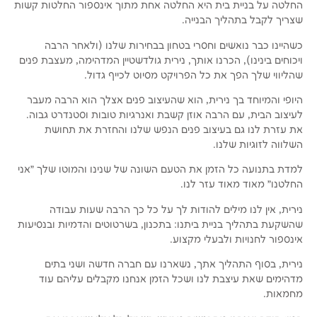
החלטה על בניית בית היא החלטה אחת מתוך אינספור החלטות קשות
שצריך לקבל בתהליך הבנייה.
כשהיינו כבר נואשים וחסרי בטחון בבחירות שלנו (ולאחר הרבה
ויכוחים בינינו), הכרנו אותך, נירית גולדשטיין המדהימה, מעצבת פנים
שהליווי שלך הפך את כל הפרויקט מסיוט לכייף גדול.
היופי והמיוחד בך נירית, הוא שהעיצוב פנים אצלך הוא הרבה מעבר
לעיצוב הבית, עם הרבה אוזן קשבת ואנרגיות טובות וסטנדרט גבוה.
את עזרת לנו גם בעיצוב פנים הנפש שלנו והחזרת את תחושת
השלווה לזוגיות שלנו.
למדת בתנועה כל הזמן את הטעם השונה של שנינו והמוטו שלך ״אני
החלטנו״ מאוד מאוד עזר לנו.
נירית, אין לנו מילים להודות לך על כל כך הרבה שעות עבודה
שהשקעת בתהליך בניית ביתנו: בתכנון, בשרטוטים והדמיות ובנסיעות
אינספור לחנויות ולבעלי מקצוע.
נירית, בסוף התהליך אתך, נשארנו עם חברה חדשה ושני בתים
מדהימים שאת עיצבת לנו ושכל הזמן אנחנו מקבלים עליהם עוד
מחמאות.