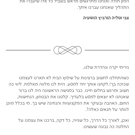
המון תודה ואנחנו מתרגשים מראש בשביל כל אלו שיעברו את
התהליך שאנחנו עברנו איתך.
צבי וטליה הורביץ הושעיה
ניריתי יקרה ונהדרת שלנו,
כשהתחלנו לחשוב ברצינות על שיפוץ הבית לא תארנו לעצמנו
שנזכה בך!.לקחנו אותך יחד למסע. היית לנו מלווה מאלפת. ליווי כה
חשוב ומרגש בחלום חיינו. כבר בפגישה הראשונה היה לנו ברור
שאנחנו לא יוצאים למסע בלעדיך. קלטנו את הבטחון, הנחישות,
החום, האהבה ובעיקר את המקצועיות והנתינה שיש בך. מי בכלל מוכן
לוותר על תנאים כאלה?.
ואכן, לאורך כל הדרך, כל שנייה, כל דקה, ברכנו את עצמנו על
החלטה כה נבונה שעשינו.