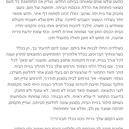
כמעט שלש שנים שאנחנו בביתנו החדש, ועדיין אני מתמוגגת כל פעם
כשאני פותחת את הדלת ונכנסת הביתה. תחושה של חום, נועם
וחיבוק של בית יפה ואהוב. כאלו זכינו לפתוח דף אחר, חדש ומואר
יותר בשלהי העשור השביעי לחיינו!. שלב חיים שלא חשבתי מעולם
שאחדש בו משהו, מלבד ליהנות מהקיים אותו בנינו והקמנו יחדיו.
הבית הכניס המון אור ושמחה אחרת לחיינו. וכפי שאת יודעת נירית
אהובה, זה ממש לא מובן מאליו במעגלי חינו.
כשילדינו החלו לבנות את ביתם, יעצנו להם להיעזר בך, הן בגלל
כשרונותייך הברוכים, בגלל אלתורייך המפתיעים המוצאים פתרון ועצה
לכל צורך בבית, יצירת מקומות אחסון בשפע, ומענה "יש מאין" לכל
צורך. וגם בגלל הלווי הצמוד והרגיש שלך בכל תהליך בניית הבית.
מהר מאד התחוור לי שהצעירים הם בעלי סגנון אחר לחלוטין משלנו,
כצפוי. חששתי- איך גורמים לבית בסגנון מודרני, להרגיש עדיין חם
מלטף ועוטף? חייבת להודות שבכל תהליך הבניה הייתי מאד סקפטית
לגבי התוצאה. חששתי מאד מבית לא מואר, לא עוטף ולא מחבק.
בדיעבד התחוור לי שלא ראיתי, ולא הבנתי!. כמה שמחתי והופתעתי
כשתם סיפור בניית הבית, בסגנון שונה לחלוטין מביתנו, ועדיין מקסים,
יפהפה ושובה עין ולב, ומלא אור וחמימות!
מגע הקסם שלך נירית ניבט בכל! תבורכי!!!
אסירת תודה לך שגרמת לנו ולילדינו קורת רוח ואושר בקן החדש