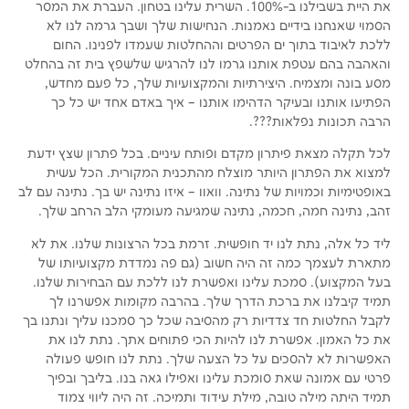
את היית בשבילנו ב-100%. השרית עלינו בטחון. העברת את המסר
הסמוי שאנחנו בידיים נאמנות. הנחישות שלך ושבך גרמה לנו לא
ללכת לאיבוד בתוך ים הפרטים וההחלטות שעמדו לפנינו. החום
והאהבה בהם עטפת אותנו גרמו לנו להרגיש שלשפץ בית זה בהחלט
מסע בונה ומצמיח. היצירתיות והמקצועיות שלך, כל פעם מחדש,
הפתיעו אותנו ובעיקר הדהימו אותנו – איך באדם אחד יש כל כך
הרבה תכונות נפלאות???.
לכל תקלה מצאת פיתרון מקדם ופותח עיניים. בכל פתרון שצץ ידעת
למצוא את הפתרון היותר מוצלח מהתכנית המקורית. הכל עשית
באופטימיות וכמויות של נתינה. וואוו – איזו נתינה יש בך. נתינה עם לב
זהב, נתינה חמה, חכמה, נתינה שמגיעה מעומקי הלב הרחב שלך.
ליד כל אלה, נתת לנו יד חופשית. זרמת בכל הרצונות שלנו. את לא
מתארת לעצמך כמה זה היה חשוב (גם פה נמדדת מקצועיותו של
בעל המקצוע). סמכת עלינו ואפשרת לנו ללכת עם הבחירות שלנו.
תמיד קיבלנו את ברכת הדרך שלך. בהרבה מקומות אפשרנו לך
לקבל החלטות חד צדדיות רק מהסיבה שכל כך סמכנו עליך ונתנו בך
את כל האמון. אפשרת לנו להיות הכי פתוחים אתך. נתת לנו את
האפשרות לא להסכים על כל הצעה שלך. נתת לנו חופש פעולה
פרטי עם אמונה שאת סומכת עלינו ואפילו גאה בנו. בליבך ובפיך
תמיד היתה מילה טובה, מילת עידוד ותמיכה. זה היה ליווי צמוד