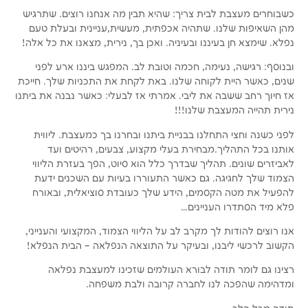
כשבוחרים מעצבת לבית צריך: שהיא תבין מה אנחנו רוצים. שתרגיש
מהן השאיפות שלנו. שתהיה אכפתית, מעשית,עניינית ובעלת טעם
נפלא. שימצא חן בעיננו ובעיניה. ואכן בך, נירית, מצאנו את כל אלה!
ובנוסף: רגישה, נעימה, חכמה וטובת לב. המפגש ביננו ארע לפני
שנים, כאשר היית לקוחה שלנו. באת לקחת את התכניות שלך. חייכת
אז חיוך רחב ששבה את ליבי. אמרתי אז לבעלי: כאשר נבנה את ביתנו
נירית תהייה המעצבת שלנו!!!
לפני כשנה וחצי התחלנו בבניית ביתנו ובחרנו בך כמעצבת. ליווית
אותנו בכל התהליך.מבחירת בעלי מקצוע, צבעים, רהיטים ועד
לאביזרים שונים. תהליך שבדרך כלל הוא סיוט, הפך בעזרת הליווי
הצמוד שלך לחגיגה. גם כאשר התעוררו בעיות עם השכנים ידעת
להפעיל את מטה הקסמים, הידע שלך כעובדת סוציאלית, ובאורח
פלא מיד הסתדרו העניינים…
אנו רוצים להודות לך מקרב לב על הליווי הצמוד, המקצועי והענייני,
הקשוב לרכשי ליבנו, ובעיקר על התוצאה הנפלאה – הבית הנפלא!
רצינו גם לומר תודה לבורא העולמים שזכינו למעצבת נפלאה
ומדהימה שהפכה לנו לחברה קרובה ולבת משפחה.